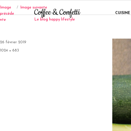
Image
Image suivante
Coffee & Confetti
CUISINE
précéde
Le blog happy lifestyle
nte
Publié
26 février 2019
le
Taille
1024 × 683
réelle