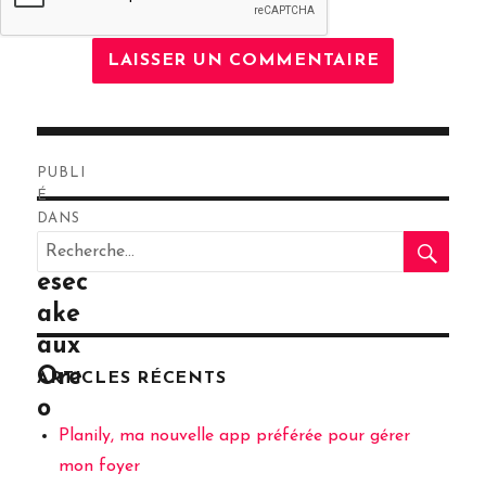
Navigation
PUBLI
de
É
DANS
RE
l’article
Recherche
Che
pour
esec
:
ake
aux
Ore
ARTICLES RÉCENTS
o
Planily, ma nouvelle app préférée pour gérer
mon foyer