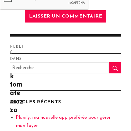
Navigation
PUBLI
de
É
DANS
RE
l’article
Recherche
Bric
pour
k
:
tom
ate
moz
ARTICLES RÉCENTS
za
Planily, ma nouvelle app préférée pour gérer
mon foyer