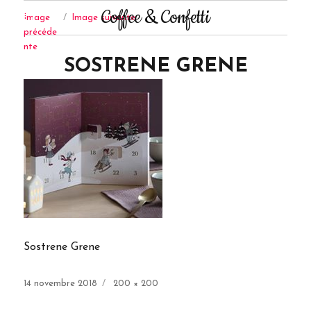
Coffee & Confetti
Image
Image suivante
précéde
nte
SOSTRENE GRENE
Sostrene Grene
Publié
Taille
14 novembre 2018
200 × 200
le
réelle