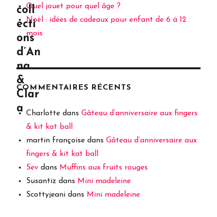
Quel jouet pour quel âge ?
coll
Noël : idées de cadeaux pour enfant de 6 à 12
ecti
mois
ons
d’An
na
&
COMMENTAIRES RÉCENTS
Clar
a
Charlotte
dans
Gâteau d’anniversaire aux fingers
& kit kat ball
martin françoise
dans
Gâteau d’anniversaire aux
fingers & kit kat ball
Sev
dans
Muffins aux fruits rouges
Susantiz
dans
Mini madeleine
Scottyjeani
dans
Mini madeleine