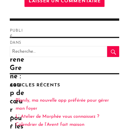
Navigation
PUBLI
de
É
DANS
RE
l’article
Recherche
Sost
pour
rene
:
Gre
ne :
cou
ARTICLES RÉCENTS
p de
Planily, ma nouvelle app préférée pour gérer
cœu
mon foyer
r
L’ Atelier de Morphée vous connaissez ?
pou
Calendrier de l’Avent fait maison
r les