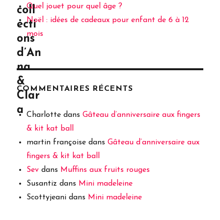
Quel jouet pour quel âge ?
coll
Noël : idées de cadeaux pour enfant de 6 à 12
ecti
mois
ons
d’An
na
&
COMMENTAIRES RÉCENTS
Clar
a
Charlotte
dans
Gâteau d’anniversaire aux fingers
& kit kat ball
martin françoise
dans
Gâteau d’anniversaire aux
fingers & kit kat ball
Sev
dans
Muffins aux fruits rouges
Susantiz
dans
Mini madeleine
Scottyjeani
dans
Mini madeleine