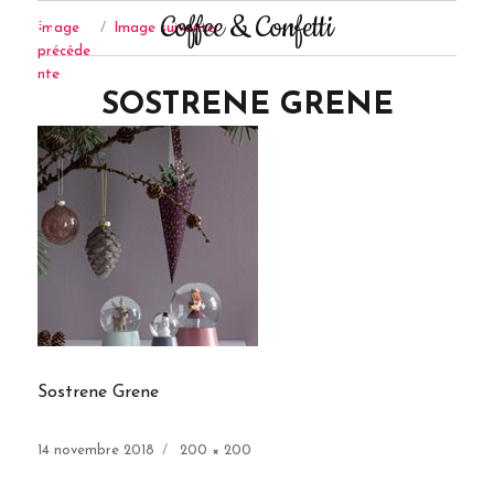
Coffee & Confetti
Image
Image suivante
précéde
nte
SOSTRENE GRENE
Sostrene Grene
Publié
Taille
14 novembre 2018
200 × 200
le
réelle