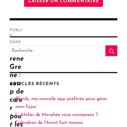
Navigation
PUBLI
de
É
DANS
RE
l’article
Recherche
Sost
pour
rene
:
Gre
ne :
cou
ARTICLES RÉCENTS
p de
Planily, ma nouvelle app préférée pour gérer
cœu
mon foyer
r
L’ Atelier de Morphée vous connaissez ?
pou
Calendrier de l’Avent fait maison
r les