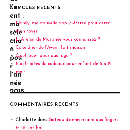
l’av
ARTICLES RÉCENTS
ent :
Planily, ma nouvelle app préférée pour gérer
ma
mon foyer
séle
L’ Atelier de Morphée vous connaissez ?
ctio
Calendrier de l’Avent fait maison
n
Quel jouet pour quel âge ?
pou
Noël : idées de cadeaux pour enfant de 6 à 12
r
mois
l’an
née
2018
COMMENTAIRES RÉCENTS
Charlotte
dans
Gâteau d’anniversaire aux fingers
& kit kat ball