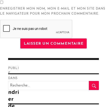
ENREGISTRER MON NOM, MON E-MAIL ET MON SITE DANS
LE NAVIGATEUR POUR MON PROCHAIN COMMENTAIRE.
Navigation
PUBLI
de
É
DANS
RE
l’article
Recherche
Cale
pour
ndri
:
er
de