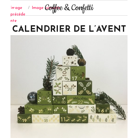
Coffee & Confetti
Image
Image suivante
précéde
nte
CALENDRIER DE L’AVENT