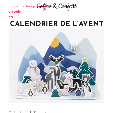
Coffee & Confetti
Image
Image suivante
précéde
nte
CALENDRIER DE L’AVENT