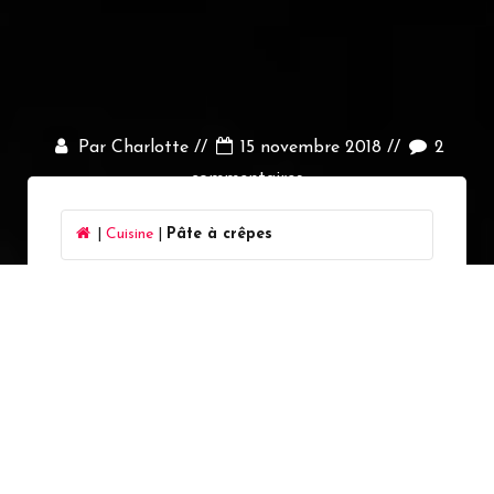
Par Charlotte //
15 novembre 2018 //
2
commentaires
|
Cuisine
|
Pâte à crêpes
LISTE D'INGREDIENTS :
4 oeufs
400g de farine
3/4 de litre de lait
2 cuillères à soupe d’huile de tournesol
facultatif : une cuillère à soupe de rhum