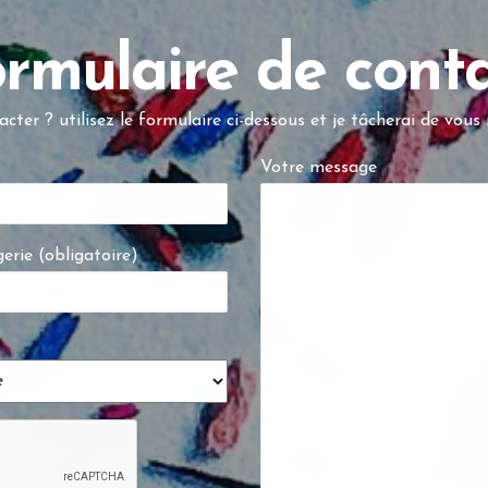
rmulaire de cont
cter ? utilisez le formulaire ci-dessous et je tâcherai de vous 
Votre message
erie (obligatoire)