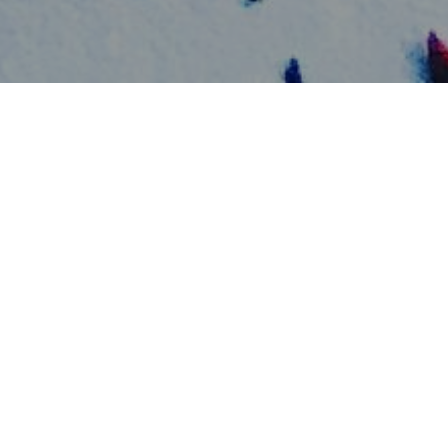
Accueil
Contact
Mentions légales
puis quelques temps je ne m’arrête
iginales et de faire des essais
 blog culinaire.
ction même partielle de ce site et de son contenu est strictement interdite sans
Powered by
Krafter.io