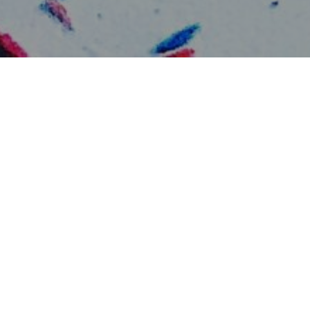
Cuisine
Lifestyle
Vie de maman
Voyages
Wedding
Bonnes adresses
 autorisation.