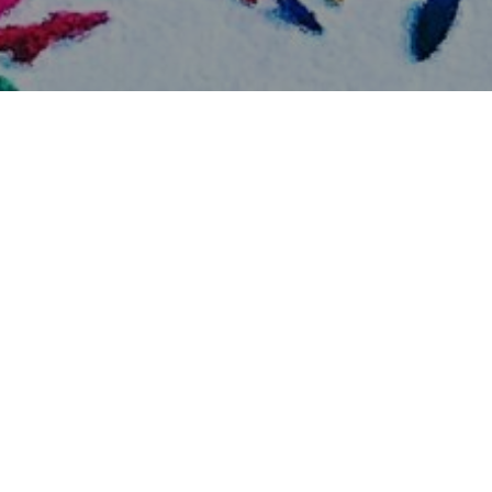
Coffee & Confetti
Le blog happy lifestyle
Depuis toujours j’aime la cuisine, mais j’avoue que de
plus ! A force de chercher des recettes créatives et or
dans ma cuisine, j’ai décidé de me lancer et de créer ce
Toute reprodu