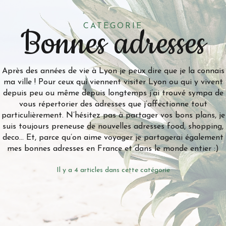
Bonnes adresses
CATEGORIE
Après des années de vie à Lyon je peux dire que je la connais
ma ville ! Pour ceux qui viennent visiter Lyon ou qui y vivent
depuis peu ou même depuis longtemps j’ai trouvé sympa de
vous répertorier des adresses que j’affectionne tout
particulièrement. N’hésitez pas à partager vos bons plans, je
suis toujours preneuse de nouvelles adresses food, shopping,
deco… Et, parce qu’on aime voyager je partagerai également
mes bonnes adresses en France et dans le monde entier :)
Il y a 4 articles dans cette catégorie