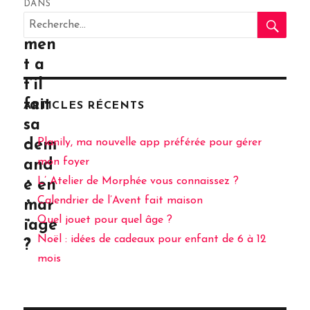
DANS
RE
l’article
Recherche
Com
pour
men
:
t a
t’il
fait
ARTICLES RÉCENTS
sa
Planily, ma nouvelle app préférée pour gérer
dem
mon foyer
and
L’ Atelier de Morphée vous connaissez ?
e en
Calendrier de l’Avent fait maison
mar
Quel jouet pour quel âge ?
iage
Noël : idées de cadeaux pour enfant de 6 à 12
?
mois