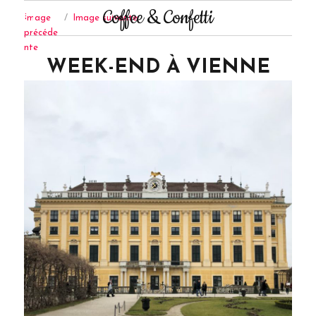
Coffee & Confetti
Image
Image suivante
précéde
nte
WEEK-END À VIENNE