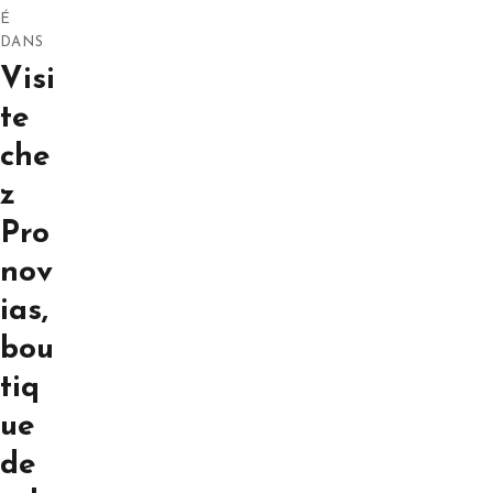
de
É
DANS
l’article
Visi
te
che
z
Pro
nov
ias,
bou
tiq
ue
de