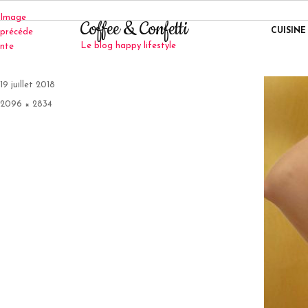
Image
Coffee & Confetti
CUISINE
précéde
Le blog happy lifestyle
nte
Publié
19 juillet 2018
le
Taille
2096 × 2834
réelle