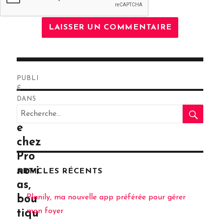
Navigation
PUBLI
de
É
DANS
RE
l’article
Recherche
Visit
pour
e
:
chez
Pro
novi
ARTICLES RÉCENTS
as,
Planily, ma nouvelle app préférée pour gérer
bou
mon foyer
tiqu