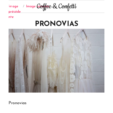
Coffee & Confetti
Image
Image suivante
précéde
nte
PRONOVIAS
Pronovias