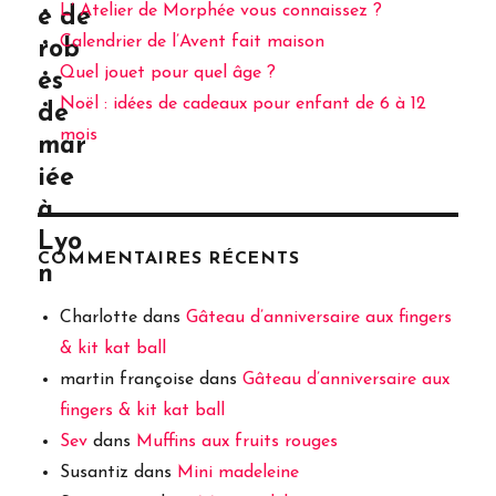
L’ Atelier de Morphée vous connaissez ?
e de
Calendrier de l’Avent fait maison
rob
Quel jouet pour quel âge ?
es
Noël : idées de cadeaux pour enfant de 6 à 12
de
mois
mar
iée
à
Lyo
COMMENTAIRES RÉCENTS
n
Charlotte
dans
Gâteau d’anniversaire aux fingers
& kit kat ball
martin françoise
dans
Gâteau d’anniversaire aux
fingers & kit kat ball
Sev
dans
Muffins aux fruits rouges
Susantiz
dans
Mini madeleine