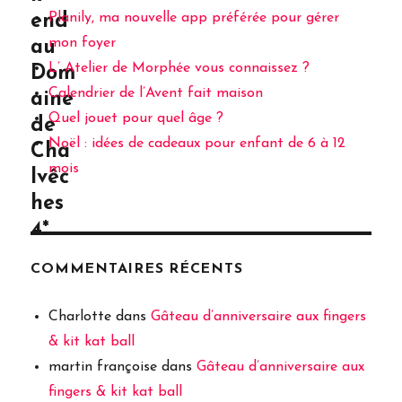
Planily, ma nouvelle app préférée pour gérer
end
mon foyer
au
L’ Atelier de Morphée vous connaissez ?
Dom
Calendrier de l’Avent fait maison
aine
Quel jouet pour quel âge ?
de
Noël : idées de cadeaux pour enfant de 6 à 12
Cha
mois
lvêc
hes
4*
COMMENTAIRES RÉCENTS
Charlotte
dans
Gâteau d’anniversaire aux fingers
& kit kat ball
martin françoise
dans
Gâteau d’anniversaire aux
fingers & kit kat ball