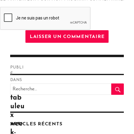
Navigation
PUBLI
de
É
DANS
RE
l’article
Recherche
Un
pour
fab
:
uleu
x
wee
ARTICLES RÉCENTS
k-