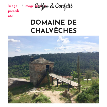
Coffee & Confetti
Image
Image suivante
précéde
nte
DOMAINE DE
CHALVÊCHES