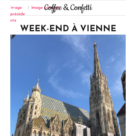
Coffee & Confetti
Image
Image suivante
précéde
nte
WEEK-END À VIENNE