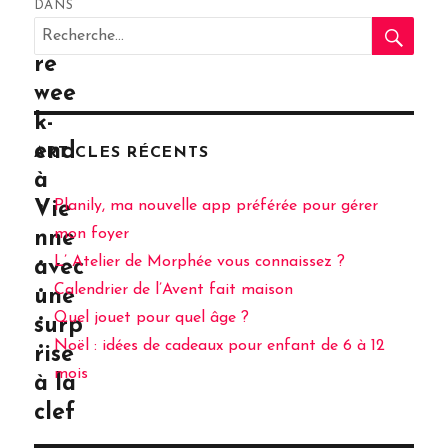
DANS
RE
l’article
Recherche
Not
pour
re
:
wee
k-
end
ARTICLES RÉCENTS
à
Planily, ma nouvelle app préférée pour gérer
Vie
mon foyer
nne
L’ Atelier de Morphée vous connaissez ?
avec
Calendrier de l’Avent fait maison
une
Quel jouet pour quel âge ?
surp
Noël : idées de cadeaux pour enfant de 6 à 12
rise
mois
à la
clef