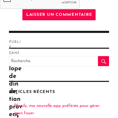
Navigation
PUBLI
de
É
DANS
RE
l’article
Recherche
Esca
pour
lope
:
de
din
de,
ARTICLES RÉCENTS
tian
Planily, ma nouvelle app préférée pour gérer
prov
mon foyer
enç