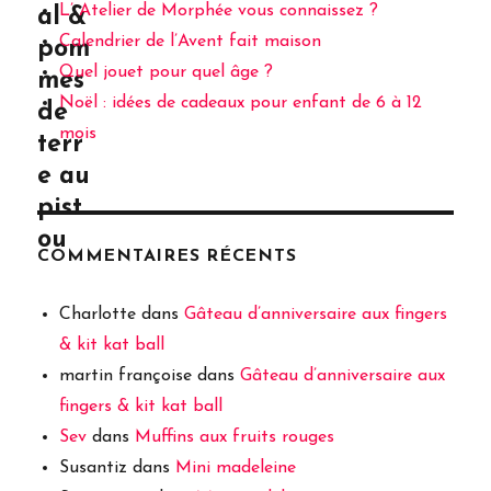
L’ Atelier de Morphée vous connaissez ?
al &
Calendrier de l’Avent fait maison
pom
Quel jouet pour quel âge ?
mes
Noël : idées de cadeaux pour enfant de 6 à 12
de
mois
terr
e au
pist
ou
COMMENTAIRES RÉCENTS
Charlotte
dans
Gâteau d’anniversaire aux fingers
& kit kat ball
martin françoise
dans
Gâteau d’anniversaire aux
fingers & kit kat ball
Sev
dans
Muffins aux fruits rouges
Susantiz
dans
Mini madeleine