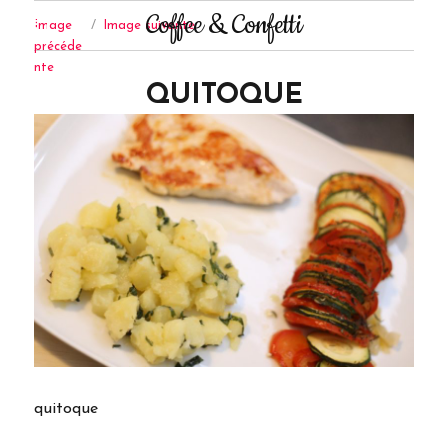
Coffee & Confetti
Image
Image suivante
précéde
nte
QUITOQUE
quitoque