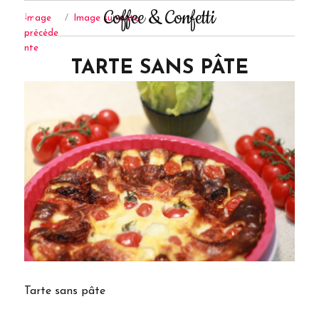
Coffee & Confetti
Image
Image suivante
précéde
nte
TARTE SANS PÂTE
Tarte sans pâte