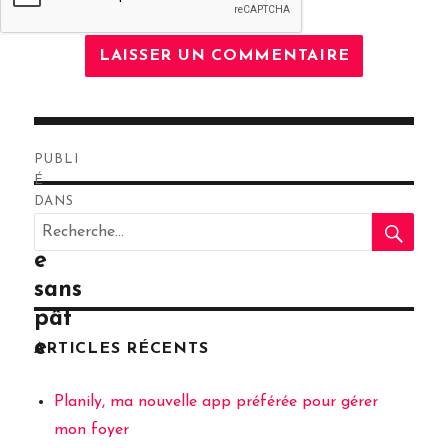
Navigation
PUBLI
de
É
DANS
RE
l’article
Recherche
Tart
pour
e
:
sans
pât
e
ARTICLES RÉCENTS
Planily, ma nouvelle app préférée pour gérer
mon foyer