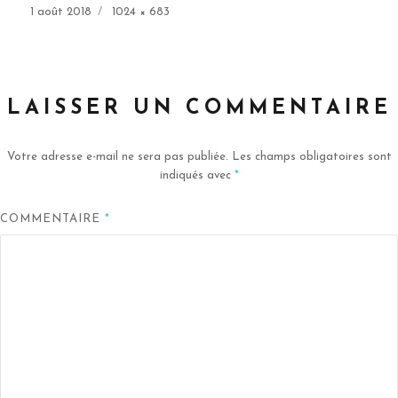
Publié
Taille
1 août 2018
1024 × 683
le
réelle
LAISSER UN COMMENTAIRE
Votre adresse e-mail ne sera pas publiée.
Les champs obligatoires sont
indiqués avec
*
COMMENTAIRE
*