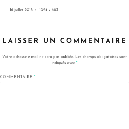
Publié
Taille
16 juillet 2018
1024 × 683
le
réelle
LAISSER UN COMMENTAIRE
Votre adresse e-mail ne sera pas publiée.
Les champs obligatoires sont
indiqués avec
*
COMMENTAIRE
*