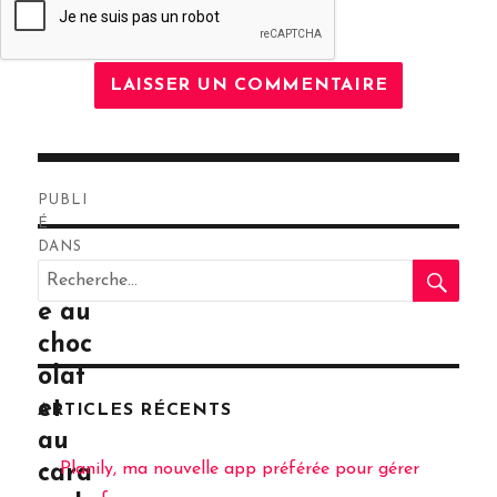
Navigation
PUBLI
de
É
DANS
RE
l’article
Recherche
Tart
pour
e au
:
choc
olat
et
ARTICLES RÉCENTS
au
Planily, ma nouvelle app préférée pour gérer
cara