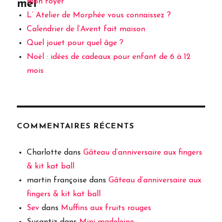
mon foyer
mel
L’ Atelier de Morphée vous connaissez ?
Calendrier de l’Avent fait maison
Quel jouet pour quel âge ?
Noël : idées de cadeaux pour enfant de 6 à 12
mois
COMMENTAIRES RÉCENTS
Charlotte
dans
Gâteau d’anniversaire aux fingers
& kit kat ball
martin françoise
dans
Gâteau d’anniversaire aux
fingers & kit kat ball
Sev
dans
Muffins aux fruits rouges
Susantiz
dans
Mini madeleine