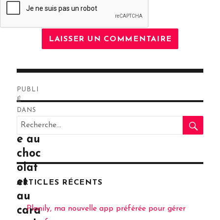
Navigation
PUBLI
de
É
DANS
RE
l’article
Recherche
Tart
pour
e au
:
choc
olat
et
ARTICLES RÉCENTS
au
Planily, ma nouvelle app préférée pour gérer
cara