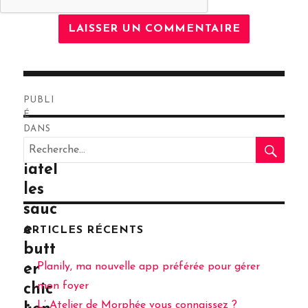
Navigation
PUBLI
de
É
DANS
RE
l’article
Recherche
Tagl
pour
iatel
:
les
sauc
e
ARTICLES RÉCENTS
butt
Planily, ma nouvelle app préférée pour gérer
er
mon foyer
chic
L’ Atelier de Morphée vous connaissez ?