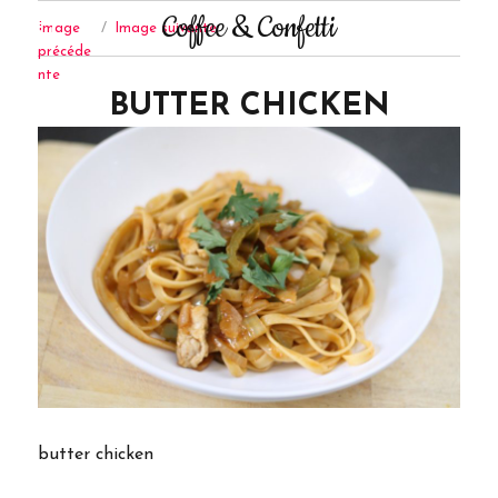
Coffee & Confetti
Image
Image suivante
précéde
nte
BUTTER CHICKEN
butter chicken