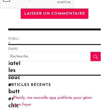
Navigation
PUBLI
de
É
DANS
RE
l’article
Recherche
Tagl
pour
iatel
:
les
sauc
e
ARTICLES RÉCENTS
butt
Planily, ma nouvelle app préférée pour gérer
er
mon foyer
chic