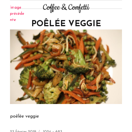
Coffee & Confetti
Image
précéde
nte
POÊLÉE VEGGIE
poêlée veggie
Publié
Taille
23 février 2019
1024 × 683