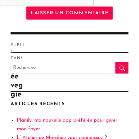
Navigation
PUBLI
de
É
DANS
RE
l’article
Recherche
Poêl
pour
ée
:
veg
gie
ARTICLES RÉCENTS
Planily, ma nouvelle app préférée pour gérer
mon foyer
L’ Atelier de Morphée vous connaissez ?