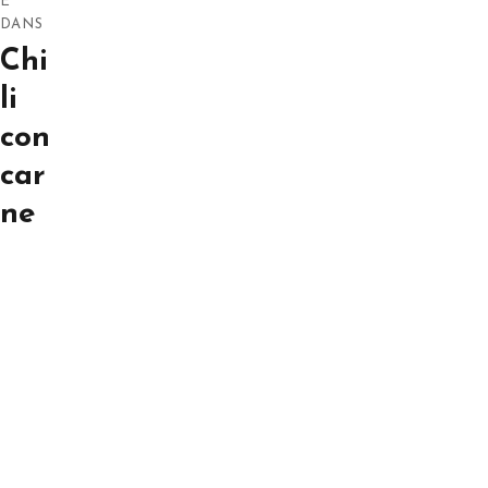
de
É
DANS
l’article
Chi
li
con
car
ne