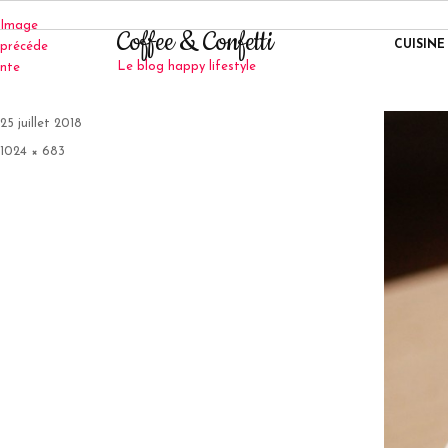
Image
Coffee & Confetti
CUISINE
précéde
Le blog happy lifestyle
nte
Publié
25 juillet 2018
le
Taille
1024 × 683
réelle