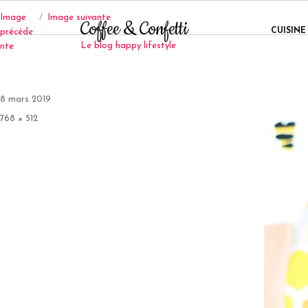
Image
Image suivante
Coffee & Confetti
CUISINE
précéde
Le blog happy lifestyle
nte
Publié
8 mars 2019
le
Taille
768 × 512
réelle