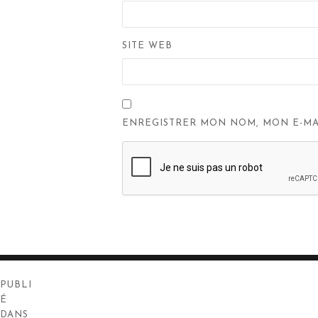
SITE WEB
ENREGISTRER MON NOM, MON E-MA
Navigation
PUBLI
de
É
DANS