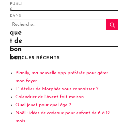
PUBLI
de
É
DANS
RE
l’article
Recherche
Bou
pour
que
:
t de
bon
bon
ARTICLES RÉCENTS
Planily, ma nouvelle app préférée pour gérer
mon foyer
L’ Atelier de Morphée vous connaissez ?
Calendrier de l’Avent fait maison
Quel jouet pour quel âge ?
Noël : idées de cadeaux pour enfant de 6 à 12
mois