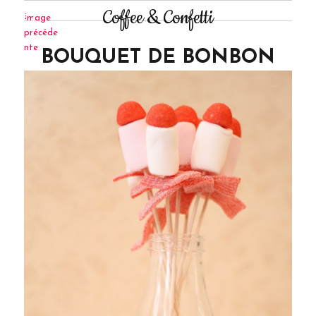
Coffee & Confetti
Image
précéde
nte
BOUQUET DE BONBON