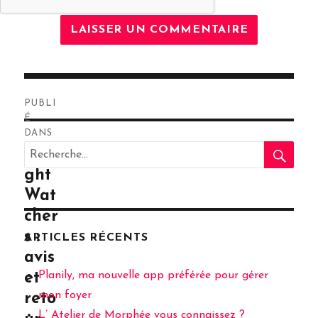
Navigation
PUBLI
de
É
DANS
RE
l’article
Recherche
Wei
pour
ght
:
Wat
cher
s :
ARTICLES RÉCENTS
avis
Planily, ma nouvelle app préférée pour gérer
et
mon foyer
reto
L’ Atelier de Morphée vous connaissez ?