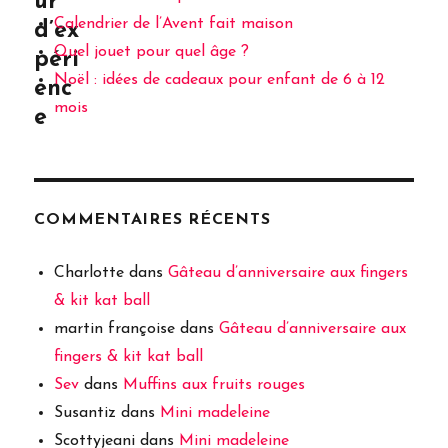
ur
Calendrier de l’Avent fait maison
d’ex
Quel jouet pour quel âge ?
péri
Noël : idées de cadeaux pour enfant de 6 à 12
enc
mois
e
COMMENTAIRES RÉCENTS
Charlotte
dans
Gâteau d’anniversaire aux fingers
& kit kat ball
martin françoise
dans
Gâteau d’anniversaire aux
fingers & kit kat ball
Sev
dans
Muffins aux fruits rouges
Susantiz
dans
Mini madeleine
Scottyjeani
dans
Mini madeleine