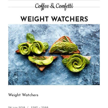
Coffee & Confetti
WEIGHT WATCHERS
Weight Watchers
Publié
Taille
26 juin 2018
5397 × 3598