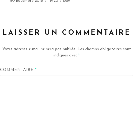
Publié
Taille
20 novembre 2018
1920 × 1329
le
réelle
LAISSER UN COMMENTAIRE
Votre adresse e-mail ne sera pas publiée.
Les champs obligatoires sont
indiqués avec
*
COMMENTAIRE
*