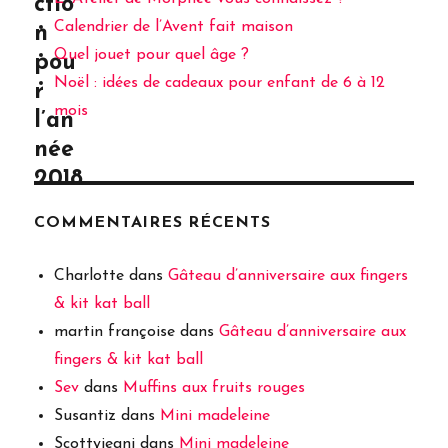
ctio
Calendrier de l’Avent fait maison
n
Quel jouet pour quel âge ?
pou
Noël : idées de cadeaux pour enfant de 6 à 12
r
mois
l’an
née
2018
COMMENTAIRES RÉCENTS
Charlotte
dans
Gâteau d’anniversaire aux fingers
& kit kat ball
martin françoise
dans
Gâteau d’anniversaire aux
fingers & kit kat ball
Sev
dans
Muffins aux fruits rouges
Susantiz
dans
Mini madeleine
Scottyjeani
dans
Mini madeleine