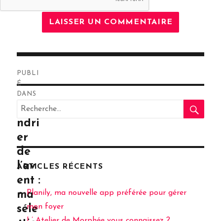
Navigation
PUBLI
de
É
DANS
RE
l’article
Recherche
Cale
pour
ndri
:
er
de
l’av
ARTICLES RÉCENTS
ent :
Planily, ma nouvelle app préférée pour gérer
ma
mon foyer
séle
L’ Atelier de Morphée vous connaissez ?