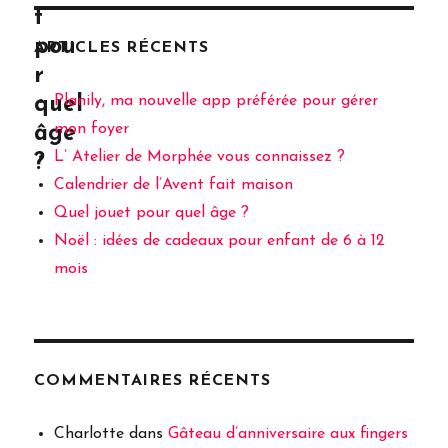
t
pou
ARTICLES RÉCENTS
r
Planily, ma nouvelle app préférée pour gérer
quel
mon foyer
âge
L’ Atelier de Morphée vous connaissez ?
?
Calendrier de l’Avent fait maison
Quel jouet pour quel âge ?
Noël : idées de cadeaux pour enfant de 6 à 12
mois
COMMENTAIRES RÉCENTS
Charlotte
dans
Gâteau d’anniversaire aux fingers