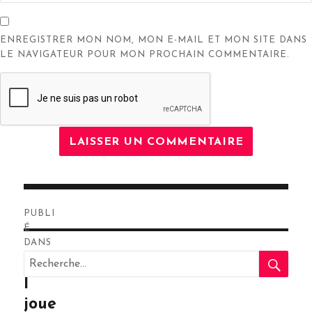
ENREGISTRER MON NOM, MON E-MAIL ET MON SITE DANS
LE NAVIGATEUR POUR MON PROCHAIN COMMENTAIRE.
Navigation
PUBLI
de
É
DANS
RE
l’article
Recherche
Que
pour
l
:
joue