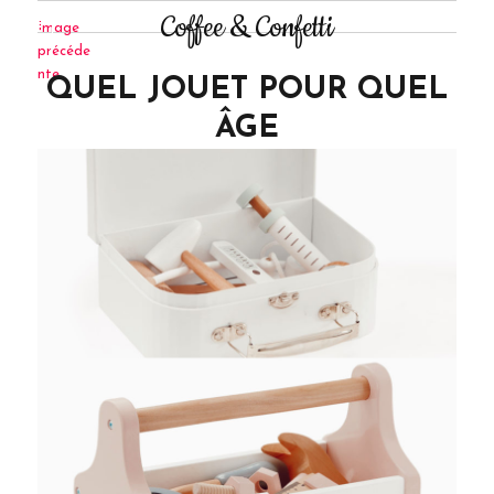
Coffee & Confetti
Image
précéde
nte
QUEL JOUET POUR QUEL
ÂGE