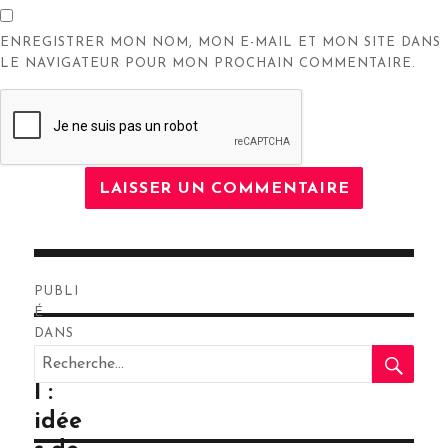
ENREGISTRER MON NOM, MON E-MAIL ET MON SITE DANS
LE NAVIGATEUR POUR MON PROCHAIN COMMENTAIRE.
Navigation
PUBLI
de
É
DANS
RE
l’article
Recherche
Noë
pour
l :
:
idée