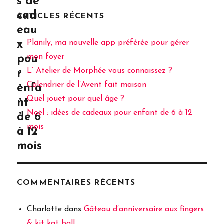
s de
cad
ARTICLES RÉCENTS
eau
Planily, ma nouvelle app préférée pour gérer
x
mon foyer
pou
L’ Atelier de Morphée vous connaissez ?
r
Calendrier de l’Avent fait maison
enfa
Quel jouet pour quel âge ?
nt
Noël : idées de cadeaux pour enfant de 6 à 12
de 6
mois
à 12
mois
COMMENTAIRES RÉCENTS
Charlotte
dans
Gâteau d’anniversaire aux fingers
& kit kat ball