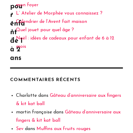
mon foyer
pou
L’ Atelier de Morphée vous connaissez ?
r
Calendrier de l’Avent fait maison
enfa
Quel jouet pour quel âge ?
nt
Noël : idées de cadeaux pour enfant de 6 à 12
de 1
mois
à 2
ans
COMMENTAIRES RÉCENTS
Charlotte
dans
Gâteau d’anniversaire aux fingers
& kit kat ball
martin françoise
dans
Gâteau d’anniversaire aux
fingers & kit kat ball
Sev
dans
Muffins aux fruits rouges