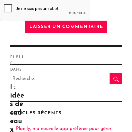
Navigation
PUBLI
de
É
DANS
RE
l’article
Recherche
Noë
pour
l :
:
idée
s de
cad
ARTICLES RÉCENTS
eau
Planily, ma nouvelle app préférée pour gérer
x