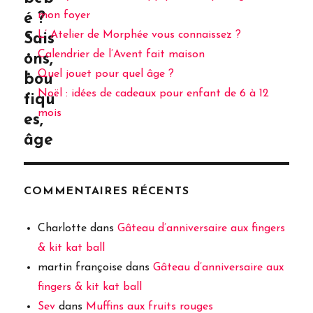
mon foyer
é ?
L’ Atelier de Morphée vous connaissez ?
Sais
Calendrier de l’Avent fait maison
ons,
Quel jouet pour quel âge ?
bou
Noël : idées de cadeaux pour enfant de 6 à 12
tiqu
mois
es,
âge
…
COMMENTAIRES RÉCENTS
Charlotte
dans
Gâteau d’anniversaire aux fingers
& kit kat ball
martin françoise
dans
Gâteau d’anniversaire aux
fingers & kit kat ball
Sev
dans
Muffins aux fruits rouges