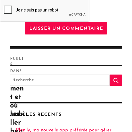
Navigation
PUBLI
de
É
DANS
RE
l’article
Recherche
Com
pour
men
:
t et
où
habi
ARTICLES RÉCENTS
ller
Planily, ma nouvelle app préférée pour gérer
béb