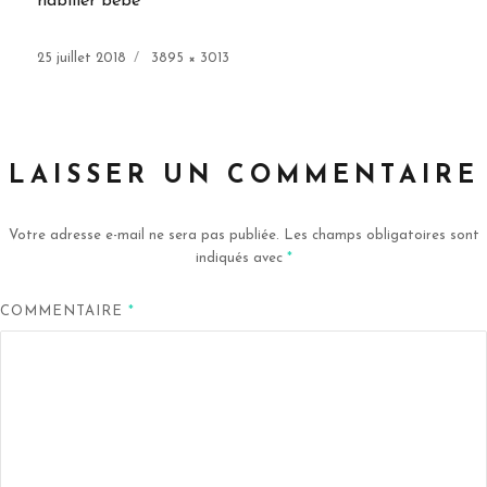
habiller bébé
Publié
Taille
25 juillet 2018
3895 × 3013
le
réelle
LAISSER UN COMMENTAIRE
Votre adresse e-mail ne sera pas publiée.
Les champs obligatoires sont
indiqués avec
*
COMMENTAIRE
*