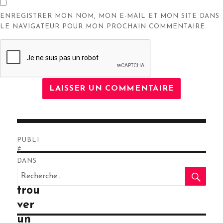
ENREGISTRER MON NOM, MON E-MAIL ET MON SITE DANS
LE NAVIGATEUR POUR MON PROCHAIN COMMENTAIRE.
Navigation
PUBLI
de
É
DANS
RE
l’article
Recherche
Où
pour
trou
:
ver
un