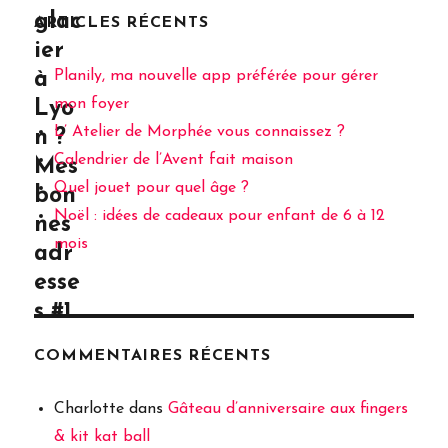
glac
ARTICLES RÉCENTS
ier
Planily, ma nouvelle app préférée pour gérer
à
mon foyer
Lyo
L’ Atelier de Morphée vous connaissez ?
n ?
Calendrier de l’Avent fait maison
Mes
Quel jouet pour quel âge ?
bon
Noël : idées de cadeaux pour enfant de 6 à 12
nes
mois
adr
esse
s #1
COMMENTAIRES RÉCENTS
Charlotte
dans
Gâteau d’anniversaire aux fingers
& kit kat ball