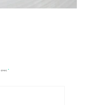
s avec
*