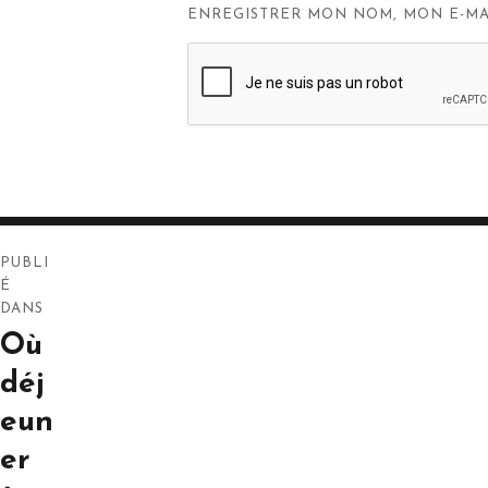
ENREGISTRER MON NOM, MON E-MA
Navigation
PUBLI
de
É
DANS
l’article
Où
déj
eun
er