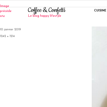
Image
Coffee & Confetti
CUISINE
précéde
Le blog happy lifestyle
nte
Publié
10 janvier 2019
le
Taille
1242 × 1214
réelle